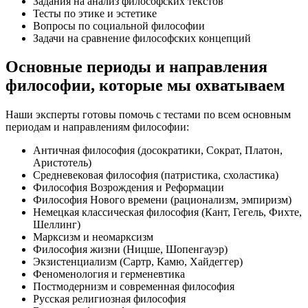
Задания на анализ философских текстов
Тесты по этике и эстетике
Вопросы по социальной философии
Задачи на сравнение философских концепций
Основные периоды и направления
философии, которые мы охватываем
Наши эксперты готовы помочь с тестами по всем основным
периодам и направлениям философии:
Античная философия (досократики, Сократ, Платон,
Аристотель)
Средневековая философия (патристика, схоластика)
Философия Возрождения и Реформации
Философия Нового времени (рационализм, эмпиризм)
Немецкая классическая философия (Кант, Гегель, Фихте,
Шеллинг)
Марксизм и неомарксизм
Философия жизни (Ницше, Шопенгауэр)
Экзистенциализм (Сартр, Камю, Хайдеггер)
Феноменология и герменевтика
Постмодернизм и современная философия
Русская религиозная философия